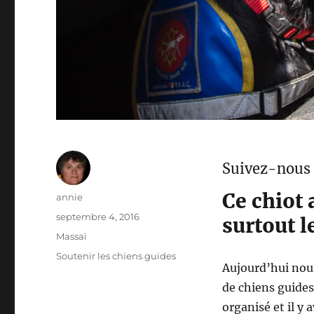
Suivez-nous 
Ce chiot
Auteur
annie
Publié
septembre 4, 2016
surtout l
le
Catégories
Massaï
Étiquettes
Soutenir les chiens guides
Aujourd’hui nous
de chiens guides
organisé et il y 