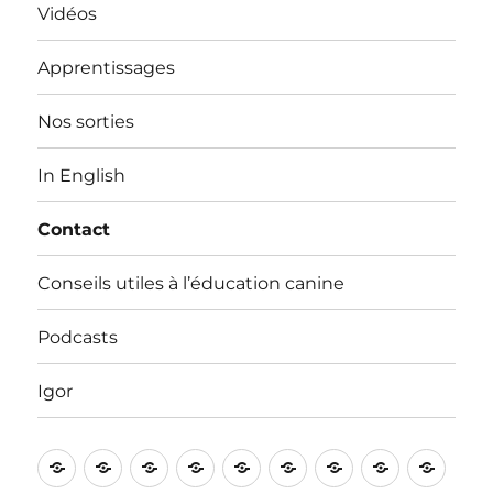
Vidéos
Apprentissages
Nos sorties
In English
Contact
Conseils utiles à l’éducation canine
Podcasts
Igor
Bienvenue
Vidéos
Apprentissages
Nos
In
Contact
Conseils
Podcasts
Igor