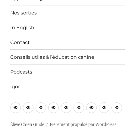
Nos sorties
In English
Contact
Conseils utiles à l’éducation canine
Podcasts
Igor
Bienvenue
Vidéos
Apprentissages
Nos
In
Contact
Conseils
Podcasts
Igor
!
sorties
English
utiles
à
Élève Chien Guide
Fièrement propulsé par WordPress
l’éducation