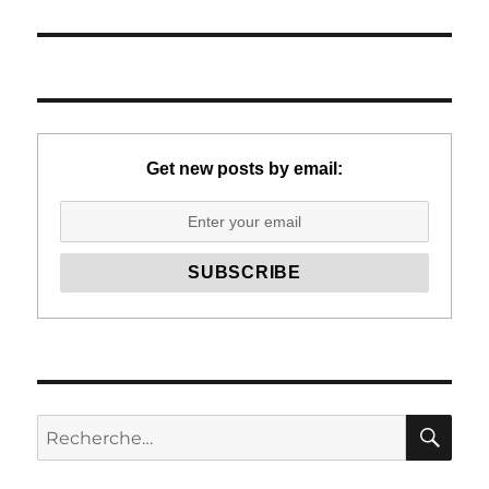
suivante :
Get new posts by email:
RE
Recherche
pour :