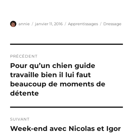
Auteur
Publié
Catégories
Étiquettes
annie
janvier 11, 2016
Apprentissages
Dressage
le
Navigation
PRÉCÉDENT
de
Pour qu’un chien guide
Publication
précédente :
travaille bien il lui faut
l’article
beaucoup de moments de
détente
SUIVANT
Week-end avec Nicolas et Igor
Publication