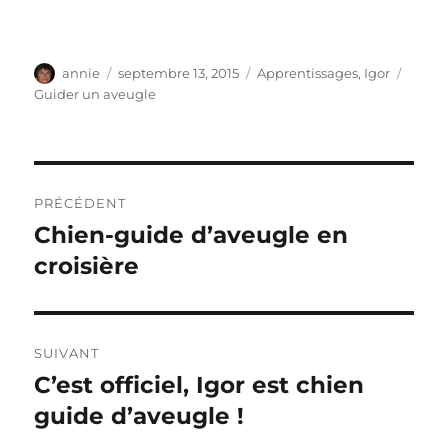
Auteur
Publié
Catégories
Étiqu
annie
septembre 13, 2015
Apprentissages
,
Igor
le
Guider un aveugle
Navigation
PRÉCÉDENT
de
Chien-guide d’aveugle en
Publication
précédente :
croisière
l’article
SUIVANT
C’est officiel, Igor est chien
Publication
suivante :
guide d’aveugle !