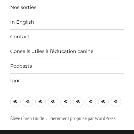
Nos sorties
In English
Contact
Conseils utiles à l’éducation canine
Podcasts
Igor
Bienvenue
Vidéos
Apprentissages
Nos
In
Contact
Conseils
Podcasts
Igor
!
sorties
English
utiles
à
Élève Chien Guide
Fièrement propulsé par WordPress
l’éducation