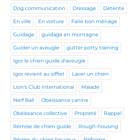
Dog communication
Dressage
Détente
En ville
En voiture
Faire bon ménage
Guidage
guidage en montagne
Guider un aveugle
gutter potty training
Igor le chien guide d'aveugle
Igor revient au sifflet
Laver un chien
Lion's Club International
Malade
Nerf Ball
Obéissance canine
Obéissance collective
Propreté
Rappel
Remise de chien guide
Rough-housing
Règles du chien heureux
Réforme