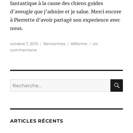
fantastique à la cause des chiens guides
d’aveugle que j’admire et je salue. Merci encore
à Pierrette d’avoir partagé son experience avec
nous.
Publié
Catégories
Étiquettes
octobre 7, 2015
Rencontres
Réforme
Un
le
sur
commentaire
Et
s’il
était
réformé
?
RE
Recherche
pour :
ARTICLES RÉCENTS