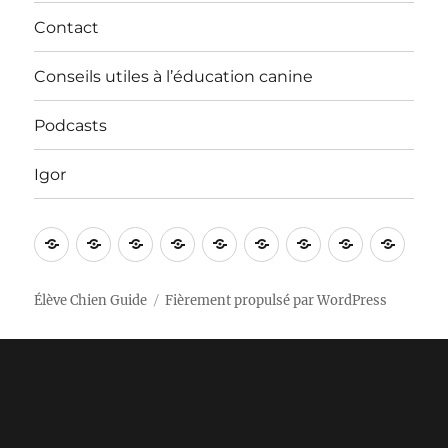
Contact
Conseils utiles à l’éducation canine
Podcasts
Igor
Bienvenue
Vidéos
Apprentissages
Nos
In
Contact
Conseils
Podcasts
Igor
!
sorties
English
utiles
à
Élève Chien Guide
Fièrement propulsé par WordPress
l’éducation
canine