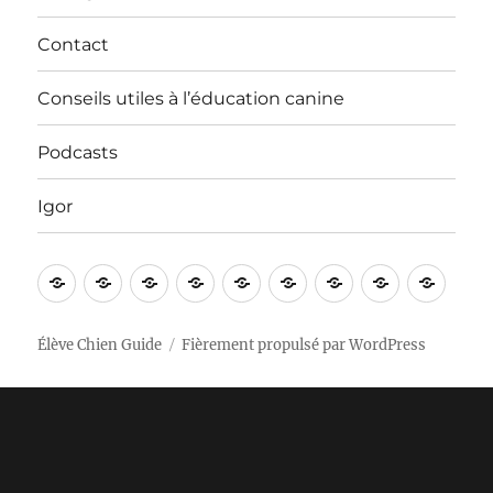
Contact
Conseils utiles à l’éducation canine
Podcasts
Igor
Bienvenue
Vidéos
Apprentissages
Nos
In
Contact
Conseils
Podcasts
Igor
!
sorties
English
utiles
à
Élève Chien Guide
Fièrement propulsé par WordPress
l’éducation
canine