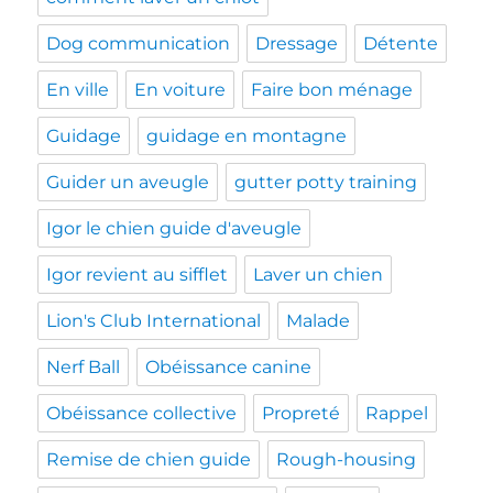
Dog communication
Dressage
Détente
En ville
En voiture
Faire bon ménage
Guidage
guidage en montagne
Guider un aveugle
gutter potty training
Igor le chien guide d'aveugle
Igor revient au sifflet
Laver un chien
Lion's Club International
Malade
Nerf Ball
Obéissance canine
Obéissance collective
Propreté
Rappel
Remise de chien guide
Rough-housing