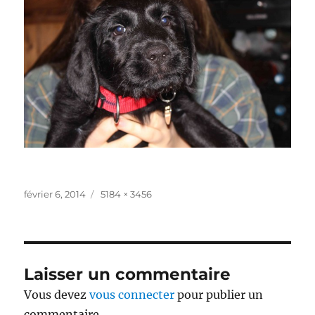
Publié
Taille
février 6, 2014
5184 × 3456
le
réelle
Laisser un commentaire
Vous devez
vous connecter
pour publier un
commentaire.