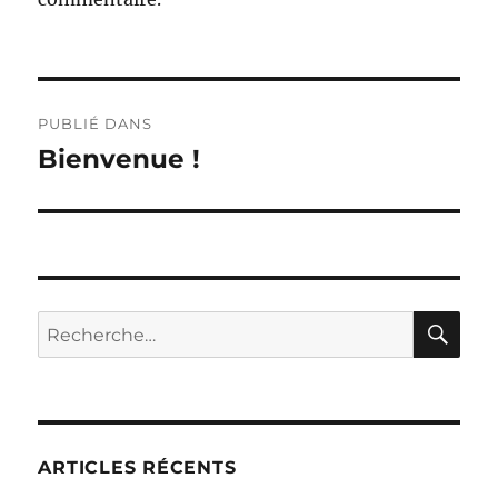
Navigation
PUBLIÉ DANS
de
Bienvenue !
l’article
RE
Recherche
pour :
ARTICLES RÉCENTS