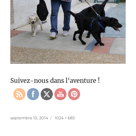
Suivez-nous dans l'aventure !
Publié
Taille
septembre 10, 2014
1024 × 683
le
réelle