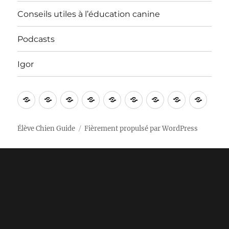
Conseils utiles à l’éducation canine
Podcasts
Igor
Bienvenue
Vidéos
Apprentissages
Nos
In
Contact
Conseils
Podcasts
Igor
!
sorties
English
utiles
à
Élève Chien Guide
Fièrement propulsé par WordPress
l’éducation
canine