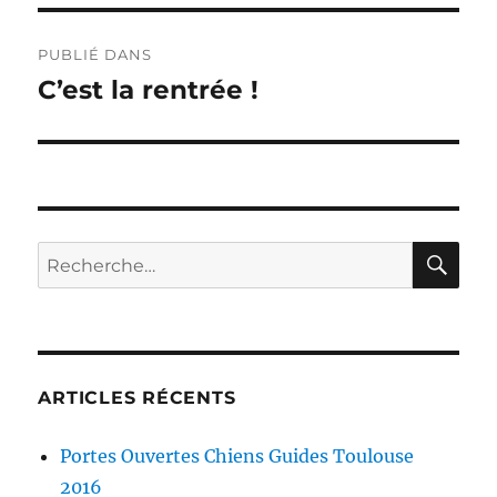
Navigation
PUBLIÉ DANS
de
C’est la rentrée !
l’article
RE
Recherche
pour :
ARTICLES RÉCENTS
Portes Ouvertes Chiens Guides Toulouse
2016