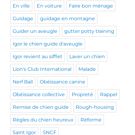
En ville
En voiture
Faire bon ménage
Guidage
guidage en montagne
Guider un aveugle
gutter potty training
Igor le chien guide d'aveugle
Igor revient au sifflet
Laver un chien
Lion's Club International
Malade
Nerf Ball
Obéissance canine
Obéissance collective
Propreté
Rappel
Remise de chien guide
Rough-housing
Règles du chien heureux
Réforme
Saint Igor
SNCF