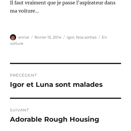
Il faut vraiment que je passe l’aspirateur dans
ma voiture…
Auteur
Publié
Catégories
Étiquettes
annie
février 15, 2014
Igor
,
Nos sorties
En
le
voiture
Navigation
PRÉCÉDENT
de
Igor et Luna sont malades
Publication
précédente :
l’article
SUIVANT
Adorable Rough Housing
Publication
suivante :