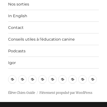
Nos sorties
In English
Contact
Conseils utiles à l’éducation canine
Podcasts
Igor
Bienvenue
Vidéos
Apprentissages
Nos
In
Contact
Conseils
Podcasts
Igor
!
sorties
English
utiles
à
Élève Chien Guide
Fièrement propulsé par WordPress
l’éducation
canine