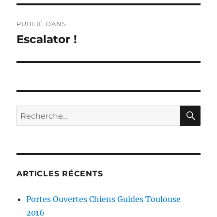
Navigation
PUBLIÉ DANS
de
Escalator !
l’article
RE
Recherche
pour :
ARTICLES RÉCENTS
Portes Ouvertes Chiens Guides Toulouse
2016