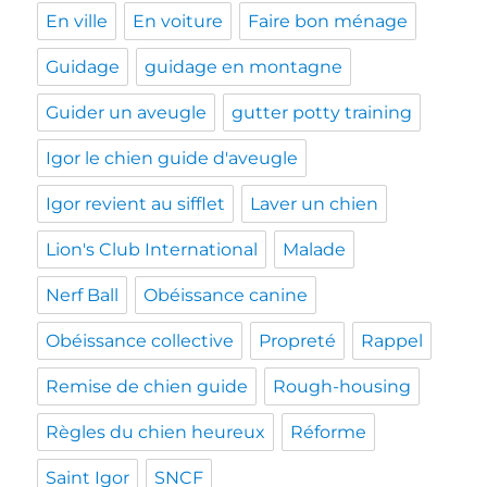
En ville
En voiture
Faire bon ménage
Guidage
guidage en montagne
Guider un aveugle
gutter potty training
Igor le chien guide d'aveugle
Igor revient au sifflet
Laver un chien
Lion's Club International
Malade
Nerf Ball
Obéissance canine
Obéissance collective
Propreté
Rappel
Remise de chien guide
Rough-housing
Règles du chien heureux
Réforme
Saint Igor
SNCF