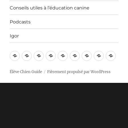
Conseils utiles à l’éducation canine
Podcasts
Igor
Bienvenue
Vidéos
Apprentissages
Nos
In
Contact
Conseils
Podcasts
Igor
!
sorties
English
utiles
à
Élève Chien Guide
Fièrement propulsé par WordPress
l’éducation
canine