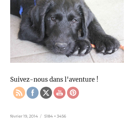
Suivez-nous dans l'aventure !
Publié
Taille
février 19, 2014
5184 × 3456
le
réelle