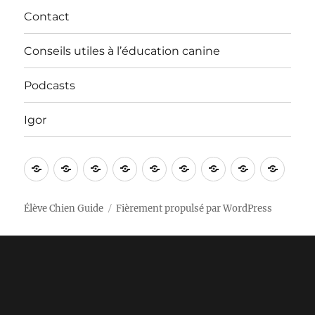
Contact
Conseils utiles à l’éducation canine
Podcasts
Igor
Bienvenue
Vidéos
Apprentissages
Nos
In
Contact
Conseils
Podcasts
Igor
!
sorties
English
utiles
à
Élève Chien Guide
Fièrement propulsé par WordPress
l’éducation
canine