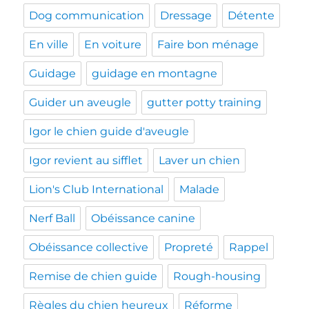
Dog communication
Dressage
Détente
En ville
En voiture
Faire bon ménage
Guidage
guidage en montagne
Guider un aveugle
gutter potty training
Igor le chien guide d'aveugle
Igor revient au sifflet
Laver un chien
Lion's Club International
Malade
Nerf Ball
Obéissance canine
Obéissance collective
Propreté
Rappel
Remise de chien guide
Rough-housing
Règles du chien heureux
Réforme