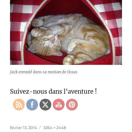
Jack enroulé dans sa maison de tissus
Suivez-nous dans l'aventure !
Publié
Taille
février 13, 2014
3264 × 2448