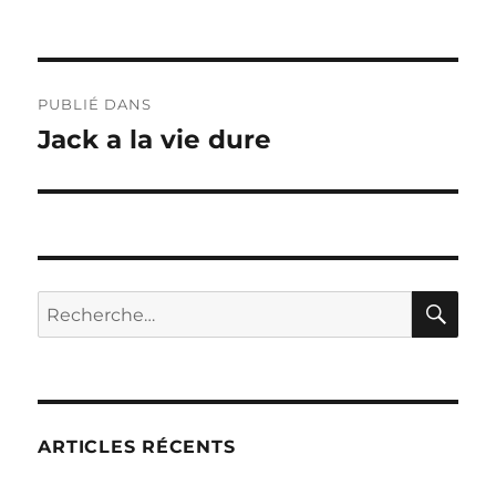
le
réelle
Navigation
PUBLIÉ DANS
de
Jack a la vie dure
l’article
RE
Recherche
pour :
ARTICLES RÉCENTS