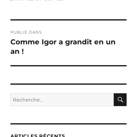
le
réelle
Navigation
PUBLIÉ DANS
de
Comme Igor a grandit en un
an !
l’article
RE
Recherche
pour :
ARTICLES RÉCENTS