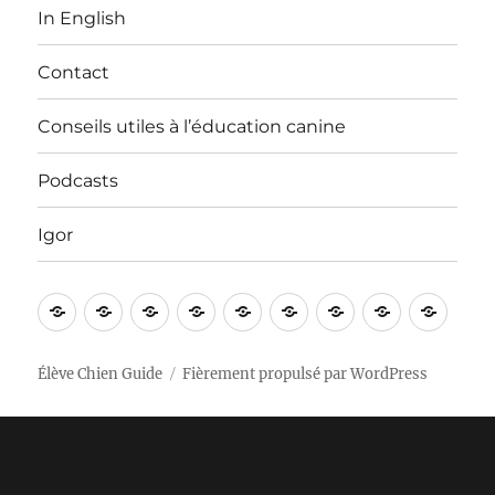
In English
Contact
Conseils utiles à l’éducation canine
Podcasts
Igor
Bienvenue
Vidéos
Apprentissages
Nos
In
Contact
Conseils
Podcasts
Igor
!
sorties
English
utiles
à
Élève Chien Guide
Fièrement propulsé par WordPress
l’éducation
canine