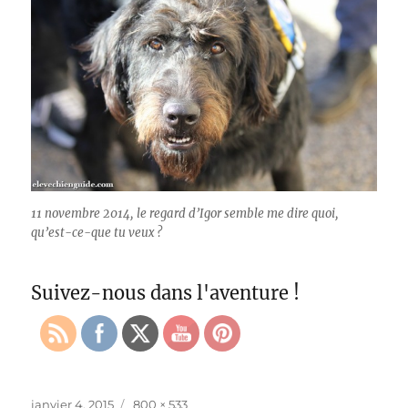
11 novembre 2014, le regard d’Igor semble me dire quoi,
qu’est-ce-que tu veux ?
Suivez-nous dans l'aventure !
Publié
Taille
janvier 4, 2015
800 × 533