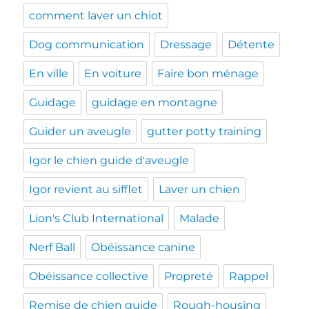
comment laver un chiot
Dog communication
Dressage
Détente
En ville
En voiture
Faire bon ménage
Guidage
guidage en montagne
Guider un aveugle
gutter potty training
Igor le chien guide d'aveugle
Igor revient au sifflet
Laver un chien
Lion's Club International
Malade
Nerf Ball
Obéissance canine
Obéissance collective
Propreté
Rappel
Remise de chien guide
Rough-housing