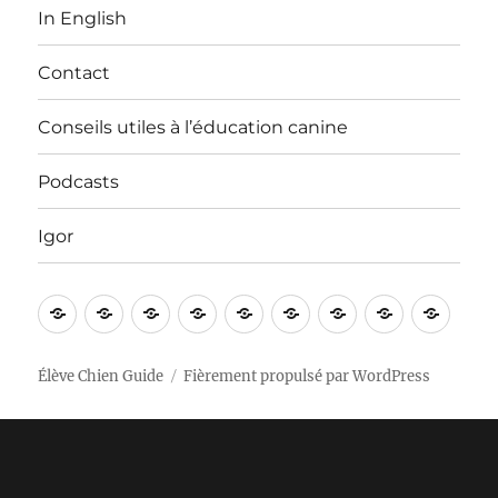
In English
Contact
Conseils utiles à l’éducation canine
Podcasts
Igor
Bienvenue
Vidéos
Apprentissages
Nos
In
Contact
Conseils
Podcasts
Igor
!
sorties
English
utiles
à
Élève Chien Guide
Fièrement propulsé par WordPress
l’éducation
canine