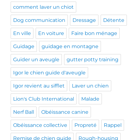
comment laver un chiot
Dog communication
Dressage
Détente
En ville
En voiture
Faire bon ménage
Guidage
guidage en montagne
Guider un aveugle
gutter potty training
Igor le chien guide d'aveugle
Igor revient au sifflet
Laver un chien
Lion's Club International
Malade
Nerf Ball
Obéissance canine
Obéissance collective
Propreté
Rappel
Remise de chien guide
Rough-housing