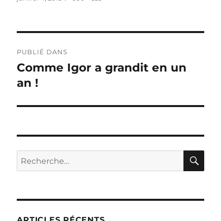
le
réelle
Navigation
PUBLIÉ DANS
de
Comme Igor a grandit en un
an !
l’article
RE
Recherche
pour :
ARTICLES RÉCENTS