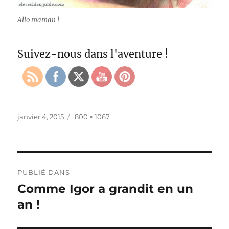
Allo maman !
Suivez-nous dans l'aventure !
Publié
Taille
janvier 4, 2015
800 × 1067
le
réelle
Navigation
PUBLIÉ DANS
de
Comme Igor a grandit en un
an !
l’article