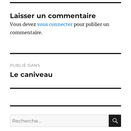
Laisser un commentaire
Vous devez
vous connecter
pour publier un
commentaire.
Navigation
PUBLIÉ DANS
de
Le caniveau
l’article
RE
Recherche
pour :