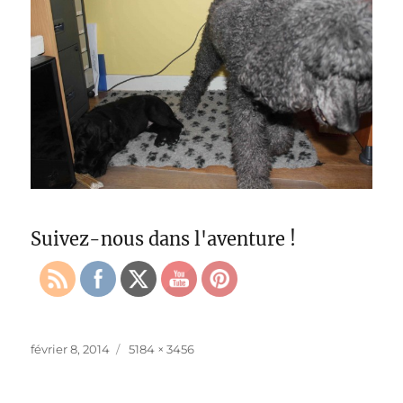
Suivez-nous dans l'aventure !
Publié
Taille
février 8, 2014
5184 × 3456
le
réelle