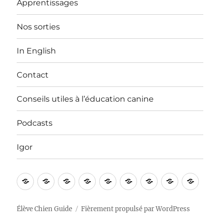
Apprentissages
Nos sorties
In English
Contact
Conseils utiles à l’éducation canine
Podcasts
Igor
Bienvenue
Vidéos
Apprentissages
Nos
In
Contact
Conseils
Podcasts
Igor
!
sorties
English
utiles
à
Élève Chien Guide
Fièrement propulsé par WordPress