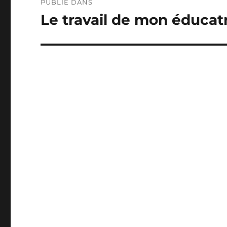
PUBLIÉ DANS
de
Le travail de mon éducat
l’article