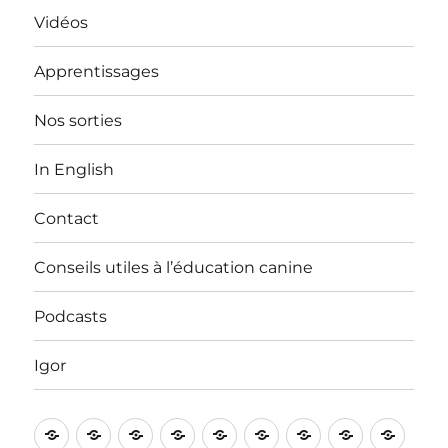
Vidéos
Apprentissages
Nos sorties
In English
Contact
Conseils utiles à l’éducation canine
Podcasts
Igor
Bienvenue
Vidéos
Apprentissages
Nos
In
Contact
Conseils
Podcasts
Igor