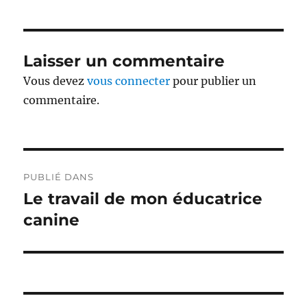
Laisser un commentaire
Vous devez
vous connecter
pour publier un
commentaire.
Navigation
PUBLIÉ DANS
de
Le travail de mon éducatrice
canine
l’article