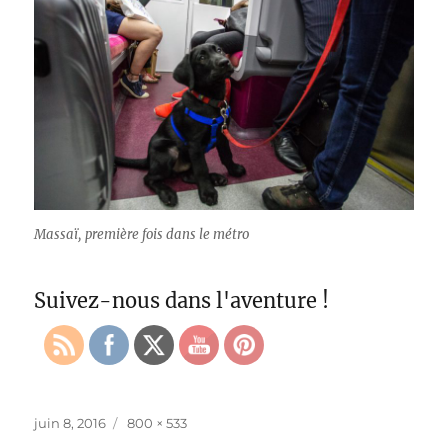
Massaï, première fois dans le métro
Suivez-nous dans l'aventure !
Publié
Taille
juin 8, 2016
800 × 533
le
réelle