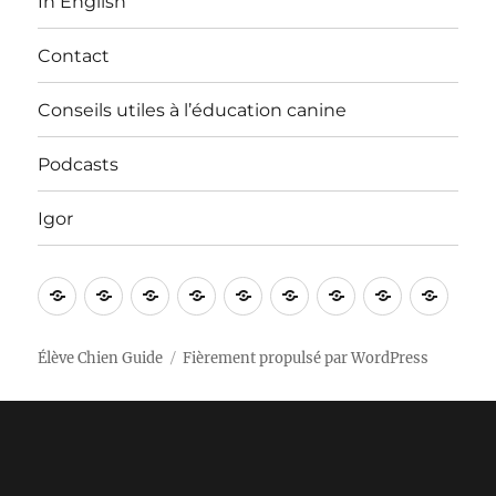
In English
Contact
Conseils utiles à l’éducation canine
Podcasts
Igor
Bienvenue
Vidéos
Apprentissages
Nos
In
Contact
Conseils
Podcasts
Igor
!
sorties
English
utiles
à
Élève Chien Guide
Fièrement propulsé par WordPress
l’éducation
canine