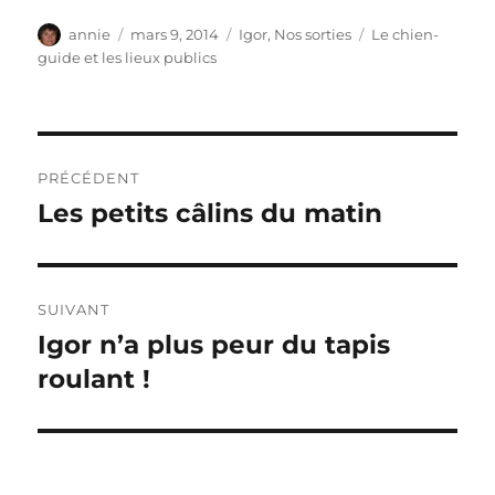
Auteur
Publié
Catégories
Étiquettes
annie
mars 9, 2014
Igor
,
Nos sorties
Le chien-
le
guide et les lieux publics
Navigation
PRÉCÉDENT
de
Les petits câlins du matin
Publication
précédente :
l’article
SUIVANT
Igor n’a plus peur du tapis
Publication
suivante :
roulant !