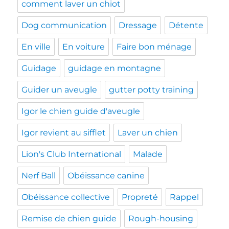
comment laver un chiot
Dog communication
Dressage
Détente
En ville
En voiture
Faire bon ménage
Guidage
guidage en montagne
Guider un aveugle
gutter potty training
Igor le chien guide d'aveugle
Igor revient au sifflet
Laver un chien
Lion's Club International
Malade
Nerf Ball
Obéissance canine
Obéissance collective
Propreté
Rappel
Remise de chien guide
Rough-housing