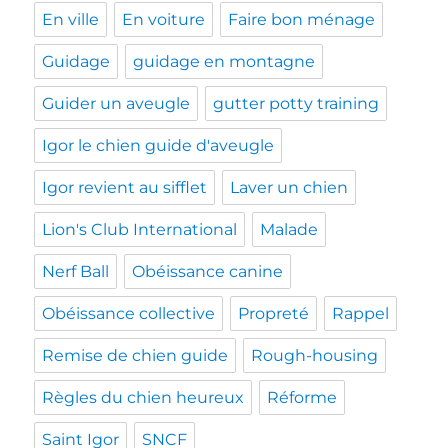
En ville
En voiture
Faire bon ménage
Guidage
guidage en montagne
Guider un aveugle
gutter potty training
Igor le chien guide d'aveugle
Igor revient au sifflet
Laver un chien
Lion's Club International
Malade
Nerf Ball
Obéissance canine
Obéissance collective
Propreté
Rappel
Remise de chien guide
Rough-housing
Règles du chien heureux
Réforme
Saint Igor
SNCF