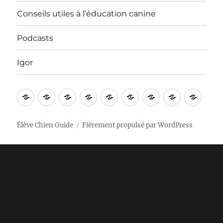
Conseils utiles à l’éducation canine
Podcasts
Igor
Bienvenue
Vidéos
Apprentissages
Nos
In
Contact
Conseils
Podcasts
Igor
!
sorties
English
utiles
à
Élève Chien Guide
Fièrement propulsé par WordPress
l’éducation
canine