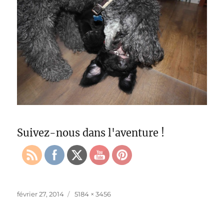
Suivez-nous dans l'aventure !
Publié
Taille
février 27, 2014
5184 × 3456
le
réelle