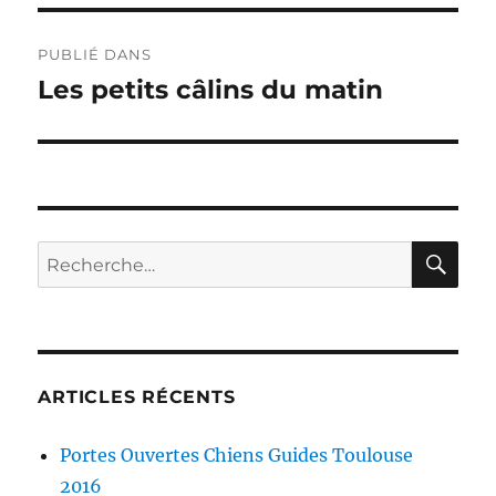
Navigation
PUBLIÉ DANS
de
Les petits câlins du matin
l’article
RE
Recherche
pour :
ARTICLES RÉCENTS
Portes Ouvertes Chiens Guides Toulouse
2016