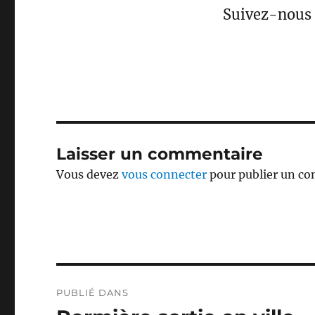
Suivez-nous 
Laisser un commentaire
Vous devez
vous connecter
pour publier un c
Navigation
PUBLIÉ DANS
de