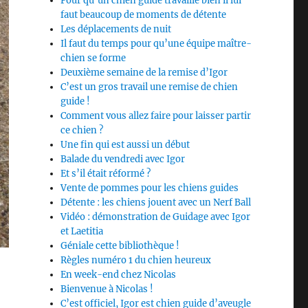
Pour qu’un chien guide travaille bien il lui
faut beaucoup de moments de détente
Les déplacements de nuit
Il faut du temps pour qu’une équipe maître-
chien se forme
Deuxième semaine de la remise d’Igor
C’est un gros travail une remise de chien
guide !
Comment vous allez faire pour laisser partir
ce chien ?
Une fin qui est aussi un début
Balade du vendredi avec Igor
Et s’il était réformé ?
Vente de pommes pour les chiens guides
Détente : les chiens jouent avec un Nerf Ball
Vidéo : démonstration de Guidage avec Igor
et Laetitia
Géniale cette bibliothèque !
Règles numéro 1 du chien heureux
En week-end chez Nicolas
Bienvenue à Nicolas !
C’est officiel, Igor est chien guide d’aveugle