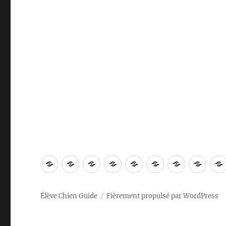
Bienvenue
Vidéos
Apprentissages
Nos
In
Contact
Conseils
Podc
!
sorties
English
utiles
à
Élève Chien Guide
Fièrement propulsé par WordPress
l’éducatio
canine