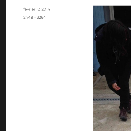
Publié
février 12, 2014
le
Taille
2448 × 3264
réelle