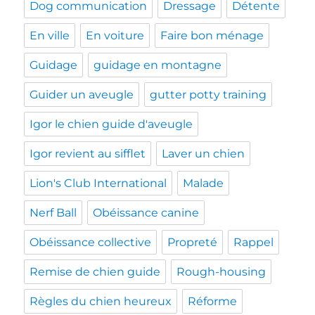
Dog communication
Dressage
Détente
En ville
En voiture
Faire bon ménage
Guidage
guidage en montagne
Guider un aveugle
gutter potty training
Igor le chien guide d'aveugle
Igor revient au sifflet
Laver un chien
Lion's Club International
Malade
Nerf Ball
Obéissance canine
Obéissance collective
Propreté
Rappel
Remise de chien guide
Rough-housing
Règles du chien heureux
Réforme