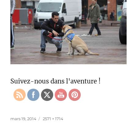
Suivez-nous dans l'aventure !
Publié
Taille
mars 19, 2014
2571 × 1714
le
réelle