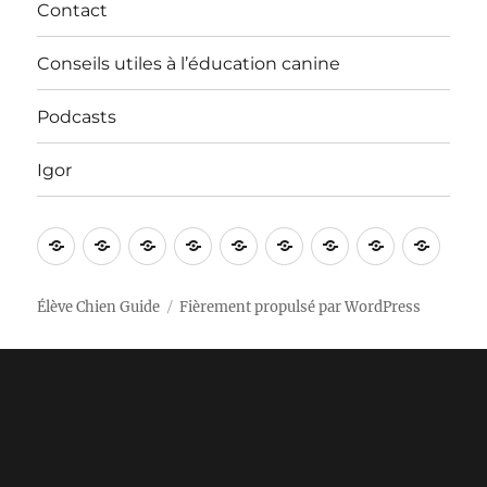
Contact
Conseils utiles à l’éducation canine
Podcasts
Igor
Bienvenue
Vidéos
Apprentissages
Nos
In
Contact
Conseils
Podcasts
Igor
!
sorties
English
utiles
à
Élève Chien Guide
Fièrement propulsé par WordPress
l’éducation
canine