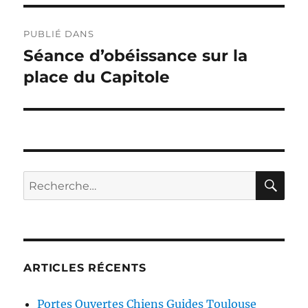
Navigation
PUBLIÉ DANS
de
Séance d’obéissance sur la
place du Capitole
l’article
RE
Recherche
pour :
ARTICLES RÉCENTS
Portes Ouvertes Chiens Guides Toulouse