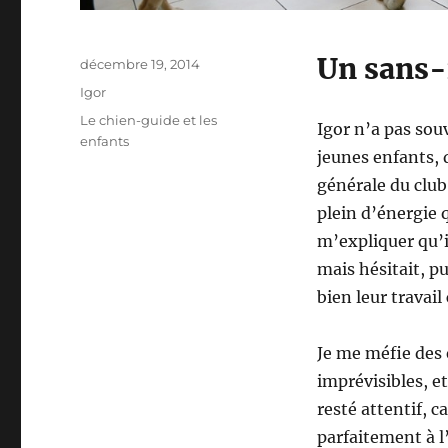
Un sans-
Publié
décembre 19, 2014
le
Catégories
Igor
Étiquettes
Le chien-guide et les
Igor n’a pas sou
enfants
jeunes enfants, d
générale du club 
plein d’énergie q
m’expliquer qu’il
mais hésitait, p
bien leur travail
Je me méfie des 
imprévisibles, et
resté attentif, c
parfaitement à l